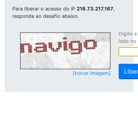
Para liberar o acesso
do IP
216.73.217.167
,
responda ao desafio abaixo.
Digite 
lado no
[trocar imagem]