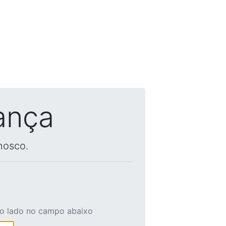
ança
nosco.
ao lado no campo abaixo