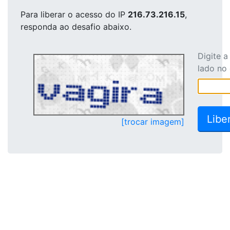
Para liberar o acesso
do IP
216.73.216.15
,
responda ao desafio abaixo.
Digite 
lado no
[trocar imagem]