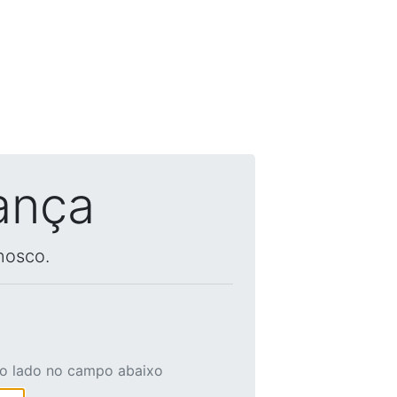
ança
nosco.
ao lado no campo abaixo