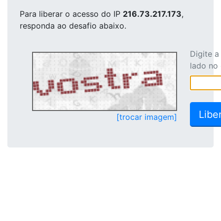
Para liberar o acesso
do IP
216.73.217.173
,
responda ao desafio abaixo.
Digite 
lado no
[trocar imagem]