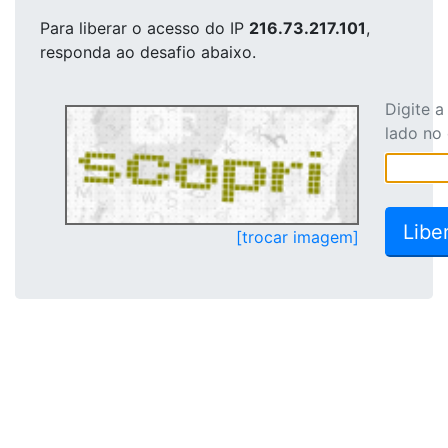
Para liberar o acesso
do IP
216.73.217.101
,
responda ao desafio abaixo.
Digite 
lado no
[trocar imagem]