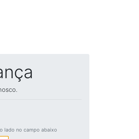
ança
nosco.
ao lado no campo abaixo