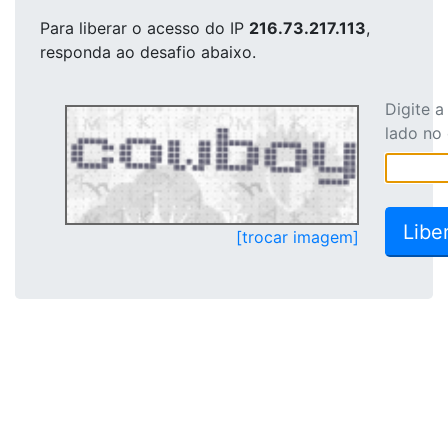
Para liberar o acesso
do IP
216.73.217.113
,
responda ao desafio abaixo.
Digite 
lado no
[trocar imagem]