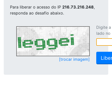
Para liberar o acesso
do IP
216.73.216.248
,
responda ao desafio abaixo.
Digite 
lado no
[trocar imagem]