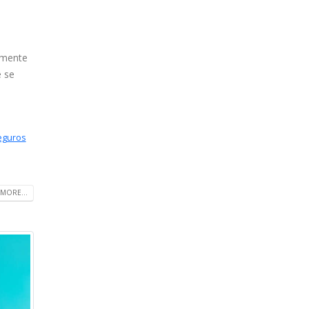
emente
ê se
eguros
MORE...