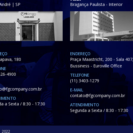
André | SP
Bragança Paulista - Interior
EÇO
ENDEREÇO
iapava, 180
Praça Maastricht, 200 - Sala 407
Bussiness - Euroville Office
ONE
426-4900
TELEFONE
(11) 3403-1279
to@fgcompany.com.br
E-MAIL
contato@fgcompany.com.br
DIMENTO
a a Sexta / 8:30 - 17:30
ATENDIMENTO
Segunda a Sexta / 8:30 - 17:30
| 2022