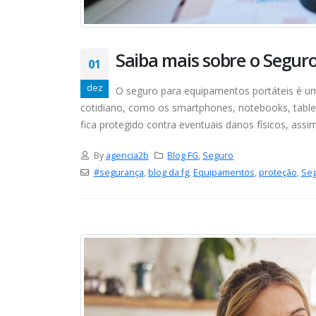
Saiba mais sobre o Segur
01
dez
O seguro para equipamentos portáteis é um
cotidiano, como os smartphones, notebooks, tablet
fica protegido contra eventuais danos físicos, ass
By
agencia2b
Blog FG
,
Seguro
#segurança
,
blog da fg
,
Equipamentos
,
proteção
,
Seg