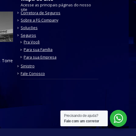
Acesse as principais páginas do nosso
site
Corretora de Seguros
Sobre a FG Company
Soluções
Seguros
Pra Você
Para sua Família
Para sua Empresa
, Torre
Sinistro
Fale Conosco
Precisando de ajuda?
Precisando de ajuda?
Fale com um corretor
Fale com um corretor