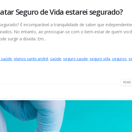
tar Seguro de Vida estarei segurado?
u segurado? É incomparável a tranquilidade de saber que independent
parados. No entanto, ao preocupar-se com o bem-estar de quem voc
e surgir a dúvida: Em...
e saúde
,
planos santo andré
,
saúde
,
seguro saude
,
seguro vida
,
seguros
,
s
READ 