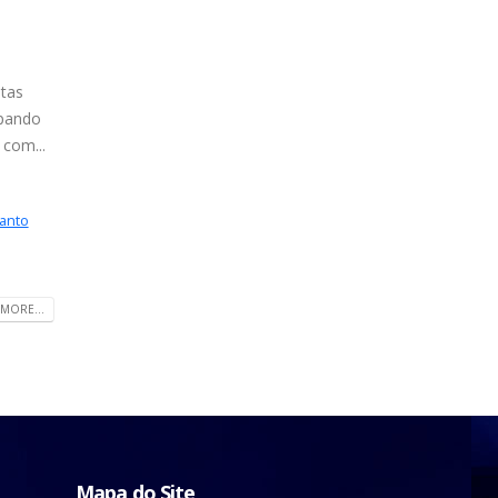
tas
ipando
com...
anto
MORE...
Mapa do Site