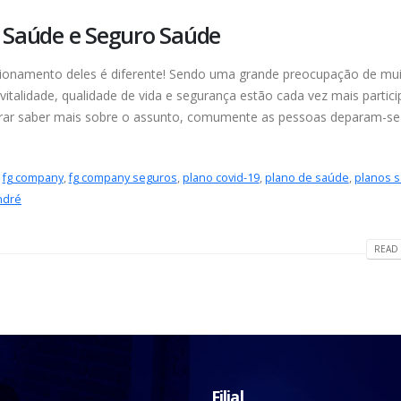
e Saúde e Seguro Saúde
ionamento deles é diferente! Sendo uma grande preocupação de mui
 vitalidade, qualidade de vida e segurança estão cada vez mais partic
rar saber mais sobre o assunto, comumente as pessoas deparam-se 
,
fg company
,
fg company seguros
,
plano covid-19
,
plano de saúde
,
planos s
ndré
READ 
Filial