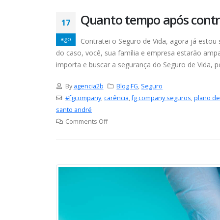
Quanto tempo após contra
17
ago
Contratei o Seguro de Vida, agora já esto
do caso, você, sua família e empresa estarão am
importa e buscar a segurança do Seguro de Vida, pod
By
agencia2b
Blog FG
,
Seguro
#fgcompany
,
carência
,
fg company seguros
,
plano d
santo andré
Comments Off