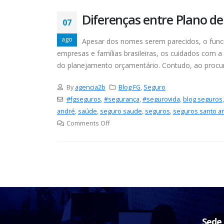
Diferenças entre Plano d
07
ago
Apesar dos nomes serem parecidos, o func
empresas e famílias brasileiras, os cuidados com a
do planejamento orçamentário. Contudo, ao procu
By
agencia2b
Blog FG
,
Seguro
#fgseguros
,
#segurança
,
#segurovida
,
blog seguros
andré
,
saúde
,
seguro saude
,
seguros
,
seguros santo a
Comments Off
Sede