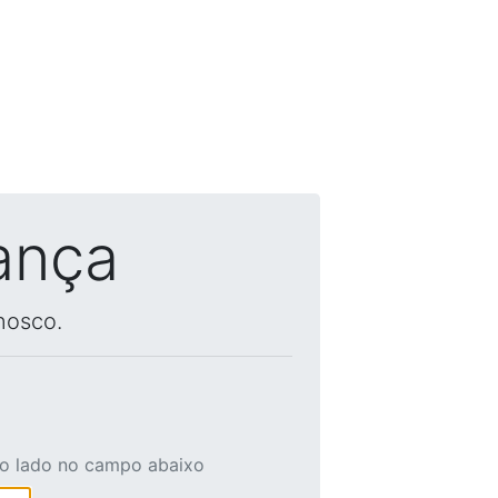
ança
nosco.
ao lado no campo abaixo