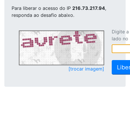
Para liberar o acesso
do IP
216.73.217.94
,
responda ao desafio abaixo.
Digite 
lado no
[trocar imagem]