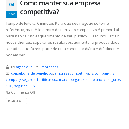
Como manter sua empresa
04
competitiva?
nov
Tempo de leitura: 6 minutos Para que seu negócio se torne
referência, mantê-lo dentro do mercado competitivo é primordial
para não cair no esquecimento de seu público. E isso inclui atrair
novos clientes, superar os resultados, aumentar a produtividade...
Desafios que fazem parte de uma conquista diária e dificilmente
podem ser...
By
agencia2b
Empresarial
consultoria de benefícios
,
empresacompetitiva
,
fg company
,
fg
company seguros
,
fortificar sua marca
,
seguros santo andré
,
seguros
SBC
,
seguros SCS
Comments Off
READ MORE...