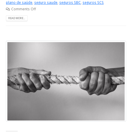
plano de saúde
,
seguro saude
,
seguros SBC
,
seguros SCS
Comments Off
READ MORE...