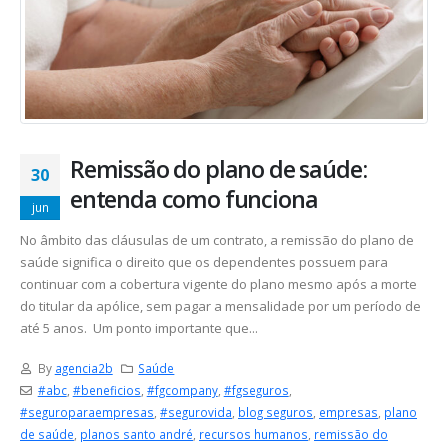
Remissão do plano de saúde:
30
entenda como funciona
jun
No âmbito das cláusulas de um contrato, a remissão do plano de
saúde significa o direito que os dependentes possuem para
continuar com a cobertura vigente do plano mesmo após a morte
do titular da apólice, sem pagar a mensalidade por um período de
até 5 anos. Um ponto importante que...
By
agencia2b
Saúde
#abc
,
#beneficios
,
#fgcompany
,
#fgseguros
,
#seguroparaempresas
,
#segurovida
,
blog seguros
,
empresas
,
plano
de saúde
,
planos santo andré
,
recursos humanos
,
remissão do