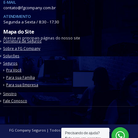
E-MAIL
contato@fgcompany.com.br
ATENDIMENTO
Segunda a Sexta / 8:30 - 17:30
Mapa do Site
Acesse as principais páginas do nosso site
Corretora de Seguros
Sobre a FG Company
Soluções
Seguros
Pra Você
Para sua Família
Para sua Empresa
Sinistro
Fale Conosco
FG Company Seguros | Todos os direitos reservados | 2022
Precisando de ajuda?
Precisando de ajuda?